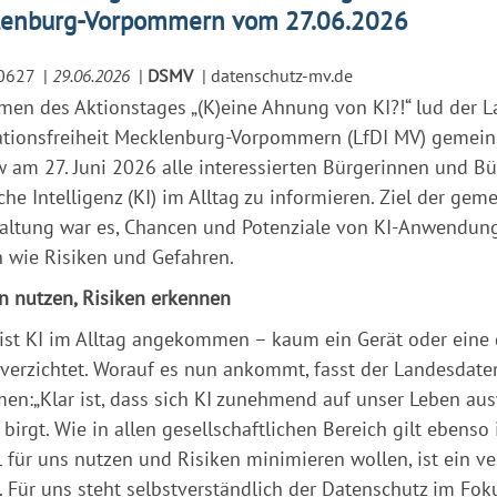
enburg-Vorpommern vom 27.06.2026
0627
|
29.06.2026
|
DSMV
|
datenschutz-mv.de
en des Aktionstages „(K)eine Ahnung von KI?!“ lud der L
ationsfreiheit Mecklenburg-Vorpommern (LfDI MV) gemein
 am 27. Juni 2026 alle interessierten Bürgerinnen und B
che Intelligenz (KI) im Alltag zu informieren. Ziel der ge
altung war es, Chancen und Potenziale von KI-Anwendunge
 wie Risiken und Gefahren.
 nutzen, Risiken erkennen
ist KI im Alltag angekommen – kaum ein Gerät oder eine d
 verzichtet. Worauf es nun ankommt, fasst der Landesdate
n:„Klar ist, dass sich KI zunehmend auf unser Leben au
 birgt. Wie in allen gesellschaftlichen Bereich gilt ebenso
 für uns nutzen und Risiken minimieren wollen, ist ein
. Für uns steht selbstverständlich der Datenschutz im Fok