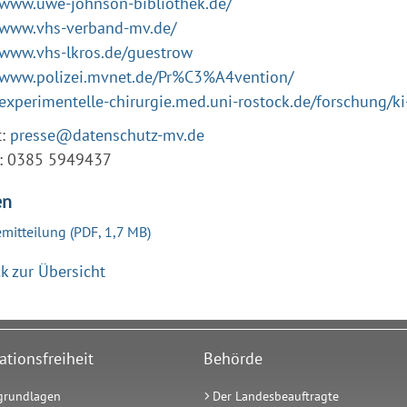
/www.uwe-johnson-bibliothek.de/
//www.vhs-verband-mv.de/
/www.vhs-lkros.de/guestrow
//www.polizei.mvnet.de/Pr%C3%A4vention/
/experimentelle-chirurgie.med.uni-rostock.de/forschung/ki
t:
presse@datenschutz-mv.de
n: 0385 5949437
en
emitteilung
(PDF, 1,7 MB)
k zur Übersicht
ationsfreiheit
Behörde
grundlagen
Der Landesbeauftragte