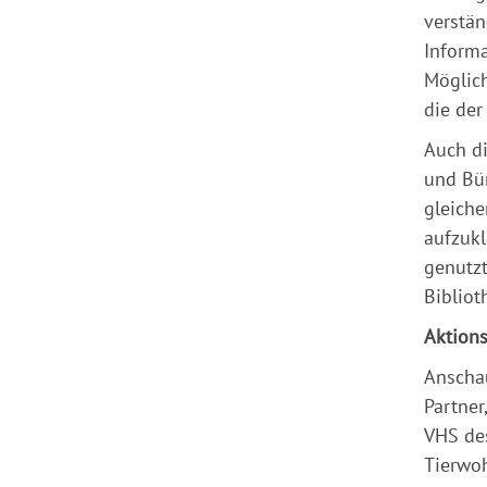
verstän
Informa
Möglich
die der
Auch di
und Bür
gleiche
aufzukl
genutzt
Bibliot
Aktions
Anschau
Partner
VHS de
Tierwoh