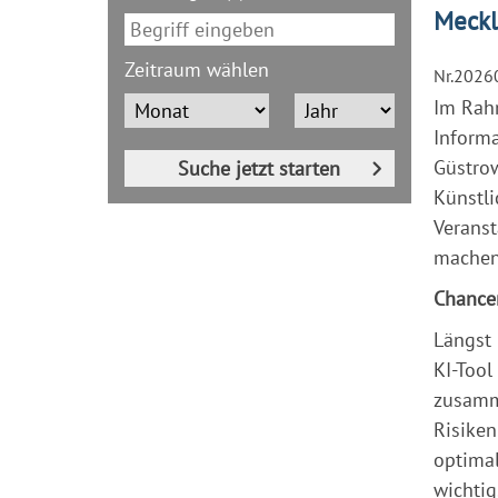
Meckl
Zeitraum wählen
Nr.2026
Im Rahm
Inform
Güstrow
Suche jetzt starten
Künstli
Veranst
machen
Chancen
Längst 
KI-Tool
zusamme
Risiken
optimal
wichtig