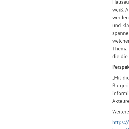
Hausauf
weiß. A
werden.
und klä
spannen
welchen
Thema K
die die
Perspek
„Mit di
Bürgeri
informi
Akteure
Weitere
https:/