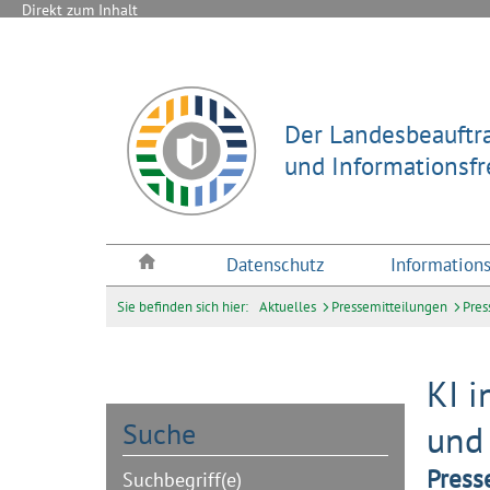
Direkt zum Inhalt
Der Landesbeauftra
und Informationsf
Datenschutz
Informations
Sie befinden sich hier:
Aktuelles
Pressemitteilungen
Pres
KI i
Suche
und 
Press
Suchbegriff(e)