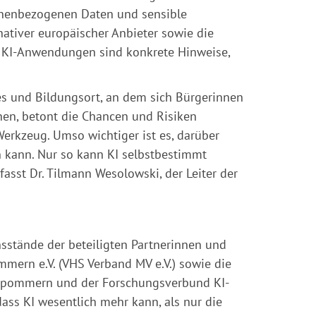
sonenbezogenen Daten und sensible
nativer europäischer Anbieter sowie die
n KI-Anwendungen sind konkrete Hinweise,
es und Bildungsort, an dem sich Bürgerinnen
nen, betont die Chancen und Risiken
 Werkzeug. Umso wichtiger ist es, darüber
n kann. Nur so kann KI selbstbestimmt
fasst Dr. Tilmann Wesolowski, der Leiter der
nsstände der beteiligten Partnerinnen und
mern e.V. (VHS Verband MV e.V.) sowie die
orpommern und der Forschungsverbund KI-
ass KI wesentlich mehr kann, als nur die