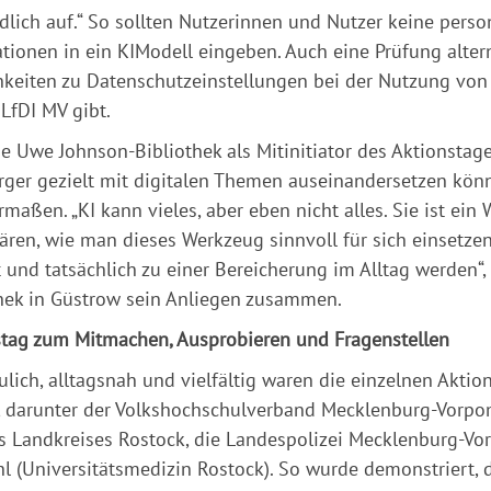
dlich auf.“ So sollten Nutzerinnen und Nutzer keine per
tionen in ein KIModell eingeben. Auch eine Prüfung alter
keiten zu Datenschutzeinstellungen bei der Nutzung vo
 LfDI MV gibt.
e Uwe Johnson-Bibliothek als Mitinitiator des Aktionstag
ger gezielt mit digitalen Themen auseinandersetzen kön
rmaßen. „KI kann vieles, aber eben nicht alles. Sie ist ein
ären, wie man dieses Werkzeug sinnvoll für sich einsetze
 und tatsächlich zu einer Bereicherung im Alltag werden“, 
hek in Güstrow sein Anliegen zusammen.
tag zum Mitmachen, Ausprobieren und Fragenstellen
lich, alltagsnah und vielfältig waren die einzelnen Aktio
, darunter der Volkshochschulverband Mecklenburg-Vorpom
s Landkreises Rostock, die Landespolizei Mecklenburg-V
l (Universitätsmedizin Rostock). So wurde demonstriert, d