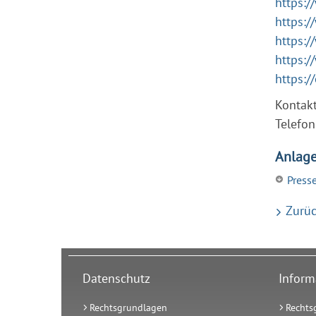
https:/
https:
https:/
https:
https:/
Kontak
Telefo
Anlag
Press
Zurüc
Datenschutz
Inform
Rechtsgrundlagen
Rechts